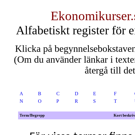
Ekonomikurser
Alfabetiskt register för 
Klicka på begynnelsebokstaven 
(Om du använder länkar i texte
återgå till de
A
B
C
D
E
F
N
O
P
R
S
T
Term/Begrepp
Kort beskri