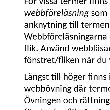
För vissa termer finns 
webbföreläsning
som 
anknytning till terme
Webbföreläsningarna ö
flik. Använd webbläsar
fönstret/fliken när du 
Längst till höger finns 
webbövning där term
Övningen och rättninge