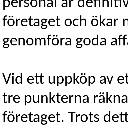
personal är definitiv
företaget och ökar 
genomföra goda affä
Vid ett uppköp av et
tre punkterna räkna
företaget. Trots det