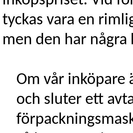
inköpspriset. Vid f
tyckas vara en rimli
men den har några k
Om vår inköpare ä
och sluter ett avt
förpackningsmaskin