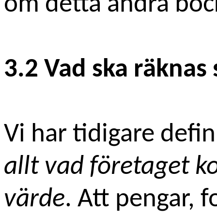
om detta andra böc
3.2 Vad ska räknas 
Vi har tidigare defi
allt vad företaget k
värde
. Att pengar, f