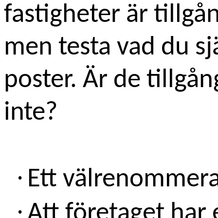
fastigheter är tillg
men testa vad du sj
poster. Är de tillgån
inte?
·
Ett välrenommera
·
Att företaget har